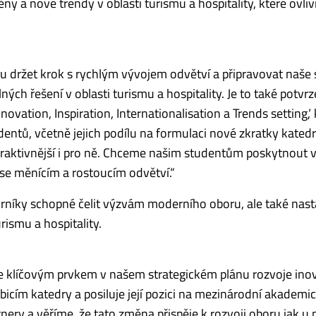
a nové trendy v oblasti turismu a hospitality, které ovliv
 držet krok s rychlým vývojem odvětví a připravovat naše
lných řešení v oblasti turismu a hospitality. Je to také potvrz
Innovation, Inspiration, Internationalisation a Trends setting,‘
dentů, včetně jejich podílu na formulaci nové zkratky katedr
traktivnější i pro ně. Chceme našim studentům poskytnout v
e se měnícím a rostoucím odvětví.“
orníky schopné čelit výzvám moderního oboru, ale také nas
ismu a hospitality.
e klíčovým prvkem v našem strategickém plánu rozvoje ino
cím katedry a posiluje její pozici na mezinárodní akademi
ery a věříme, že tato změna přispěje k rozvoji oboru jak u n