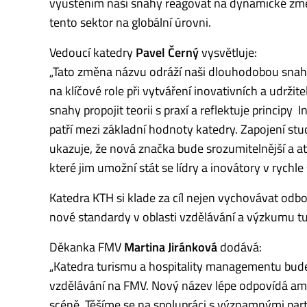
vyústěním naší snahy reagovat na dynamické změny 
tento sektor na globální úrovni.
Vedoucí katedry
Pavel Černý
vysvětluje:
„Tato změna názvu odráží naši dlouhodobou snahu
na klíčové role při vytváření inovativních a udržite
snahy propojit teorii s praxí a reflektuje principy ‚
patří mezi základní hodnoty katedry. Zapojení stu
ukazuje, že nová značka bude srozumitelnější a a
které jim umožní stát se lídry a inovátory v rychl
Katedra KTH si klade za cíl nejen vychovávat odb
nové standardy v oblasti vzdělávání a výzkumu tur
Děkanka FMV
Martina Jiránková
dodává:
„Katedra turismu a hospitality managementu bud
vzdělávání na FMV. Nový název lépe odpovídá ambi
scéně. Těšíme se na spolupráci s významnými partn