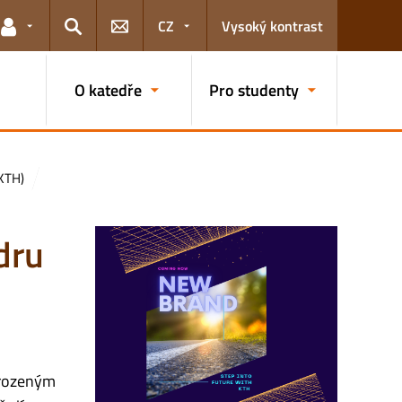
CZ
Vysoký kontrast
Odkazy pro uživatele
Hledat
O katedře
Pro studenty
KTH)
dru
řirozeným