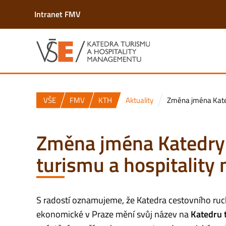
Intranet FMV
VŠE
FMV
KTH
Aktuality
Změna jména Kated
Změna jména Katedry 
turismu a hospitalit
S radostí oznamujeme, že Katedra cestovního ruc
ekonomické v Praze mění svůj název na
Katedru 