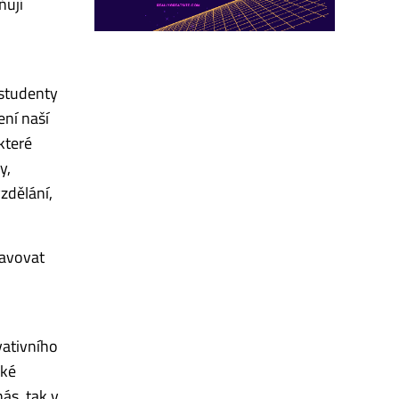
ňují
 studenty
ení naší
 které
y,
zdělání,
tavovat
vativního
cké
ás, tak v